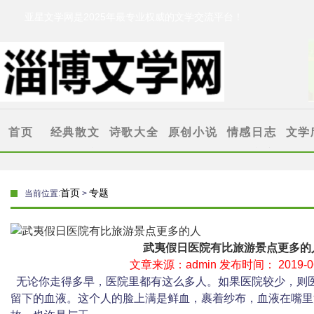
亚星文学网是2025年最专业权威的文学交流平台！
华纳娱乐文学网
[http://www.321dvd.com/]
首页
经典散文
诗歌大全
原创小说
情感日志
文学
抒情散文
古代诗歌
伤感故事
情感文章
亚星专
叙事散文
格律诗
爱情小说
爱情故事
题
首页
专题
当前位置:
>
励志文章
现代诗歌
心情随笔
武夷假日医院有比旅游景点更多的
文章来源：admin 发布时间： 2019-06
无论你走得多早，医院里都有这么多人。如果医院较少，则
留下的血液。这个人的脸上满是鲜血，裹着纱布，血液在嘴里