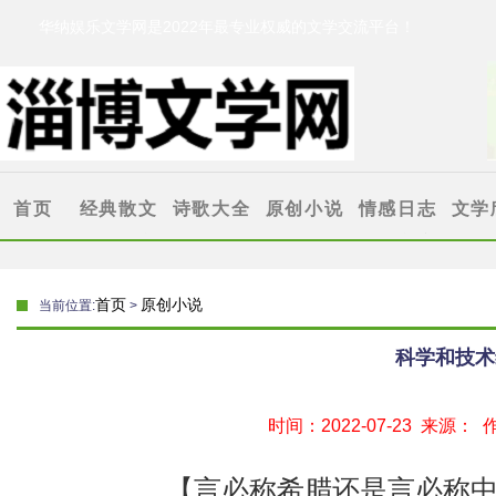
华纳娱乐文学网是2022年最专业权威的文学交流平台！
华纳娱乐文学网
[www.321dvd.com]
首页
经典散文
诗歌大全
原创小说
情感日志
文学
抒情散文
古代诗歌
伤感故事
情感文章
华纳娱
叙事散文
格律诗
爱情小说
爱情故事
乐专题
首页
原创小说
当前位置:
>
励志文章
现代诗歌
心情随笔
科学和技术
时间：2022-07-23 来源：
【言必称希腊还是言必称中